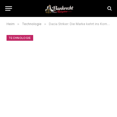
Heim
»
Technologie
»
Dacia Striker: Die Marke kehrt ins Kombi-Segment zurück
TECHNOLOGIE