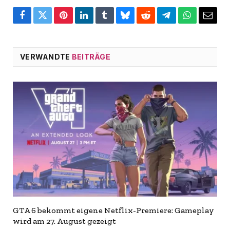
Facebook
Twitter
Pinterest
LinkedIn
Tumblr
Bluesky
Reddit
Telegram
WhatsApp
Email
VERWANDTE
BEITRÄGE
GTA 6 bekommt eigene Netflix-Premiere: Gameplay
wird am 27. August gezeigt