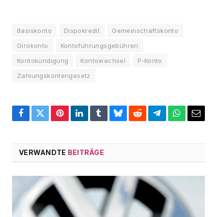
Basiskonto
Dispokredit
Gemeinschaftskonto
Girokonto
Kontoführungsgebühren
Kontokündigung
Kontowechsel
P-Konto
Zahlungskontengesetz
Facebook
Twitter
Pinterest
LinkedIn
Tumblr
Bluesky
Reddit
Telegram
WhatsApp
Email
VERWANDTE
BEITRÄGE