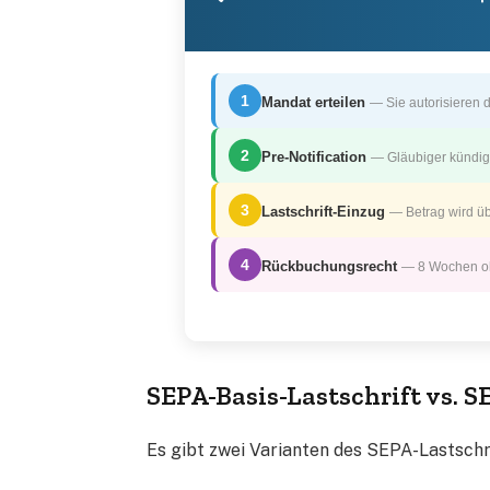
1
Mandat erteilen
— Sie autorisieren d
2
Pre-Notification
— Gläubiger kündigt
3
Lastschrift-Einzug
— Betrag wird ü
4
Rückbuchungsrecht
— 8 Wochen oh
SEPA-Basis-Lastschrift vs. S
Es gibt zwei Varianten des SEPA-Lastschr