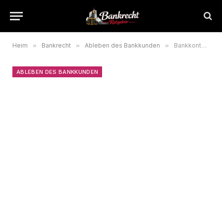
Heim
»
Bankrecht
»
Ableben des Bankkunden
»
Bankkonto im Todesfall 2026: Erben, Vollmacht und Nachlass
ABLEBEN DES BANKKUNDEN