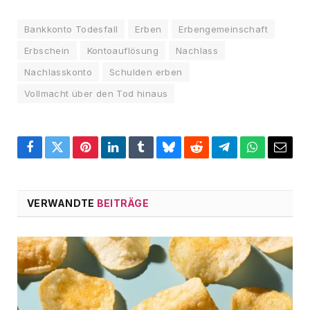
Bankkonto Todesfall
Erben
Erbengemeinschaft
Erbschein
Kontoauflösung
Nachlass
Nachlasskonto
Schulden erben
Vollmacht über den Tod hinaus
Facebook
Twitter
Pinterest
LinkedIn
Tumblr
Bluesky
Reddit
Telegram
WhatsApp
Email
VERWANDTE
BEITRÄGE