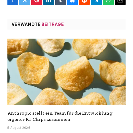
Facebook
Twitter
Pinterest
LinkedIn
Tumblr
Bluesky
Reddit
Telegram
WhatsApp
Email
VERWANDTE
BEITRÄGE
Anthropic stellt ein Team für die Entwicklung
eigener KI-Chips zusammen
5 August 2026