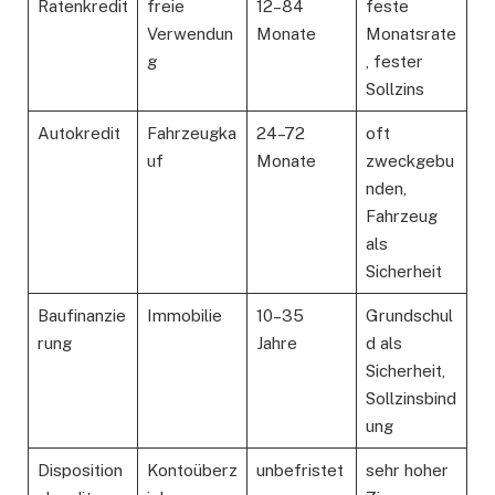
Ratenkredit
freie
12–84
feste
Verwendun
Monate
Monatsrate
g
, fester
Sollzins
Autokredit
Fahrzeugka
24–72
oft
uf
Monate
zweckgebu
nden,
Fahrzeug
als
Sicherheit
Baufinanzie
Immobilie
10–35
Grundschul
rung
Jahre
d als
Sicherheit,
Sollzinsbind
ung
Disposition
Kontoüberz
unbefristet
sehr hoher