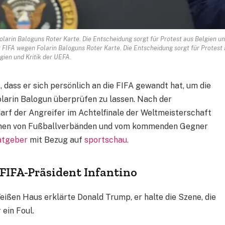
larin Baloguns Roter Karte. Die Entscheidung sorgt für Protest aus Belgien u
 FIFA wegen Folarin Baloguns Roter Karte. Die Entscheidung sorgt für Protest
gien und Kritik der UEFA.
dass er sich persönlich an die FIFA gewandt hat, um die
arin Balogun überprüfen zu lassen. Nach der
arf der Angreifer im Achtelfinale der Weltmeisterschaft
ionen von Fußballverbänden und vom kommenden Gegner
atgeber
mit Bezug auf
sportschau.
FIFA-Präsident Infantino
eißen Haus erklärte Donald Trump, er halte die Szene, die
 ein Foul.