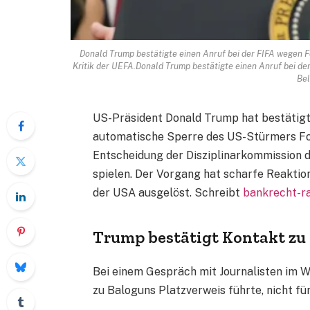
Donald Trump bestätigte einen Anruf bei der FIFA wegen Fo
Kritik der UEFA.Donald Trump bestätigte einen Anruf bei der
Bel
US-Präsident Donald Trump hat bestätigt, 
automatische Sperre des US-Stürmers Fol
Entscheidung der Disziplinarkommission d
spielen. Der Vorgang hat scharfe Reakt
der USA ausgelöst. Schreibt
bankrecht-r
Trump bestätigt Kontakt zu 
Bei einem Gespräch mit Journalisten im W
zu Baloguns Platzverweis führte, nicht für