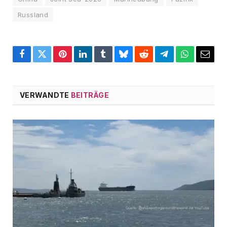
Russland
Facebook
Twitter
Pinterest
LinkedIn
Tumblr
Bluesky
Reddit
Telegram
WhatsApp
Email
VERWANDTE
BEITRÄGE