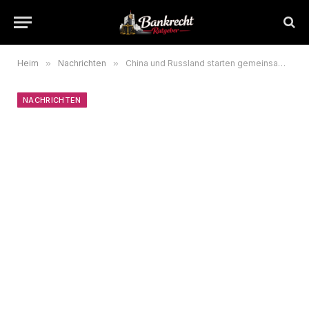
Heim
»
Nachrichten
»
China und Russland starten gemeinsame Marineübung nahe Qingdao
NACHRICHTEN