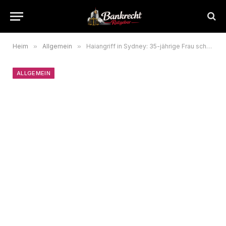
Heim
»
Allgemein
»
Haiangriff in Sydney: 35-jährige Frau schwebt nach Attacke in Lebensgefahr
ALLGEMEIN