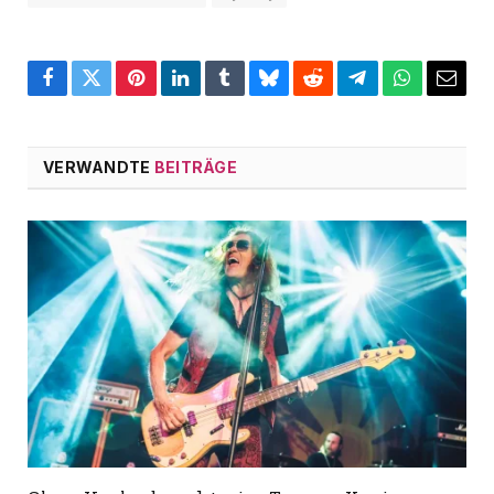
Facebook
Twitter
Pinterest
LinkedIn
Tumblr
Bluesky
Reddit
Telegram
WhatsApp
Email
VERWANDTE
BEITRÄGE