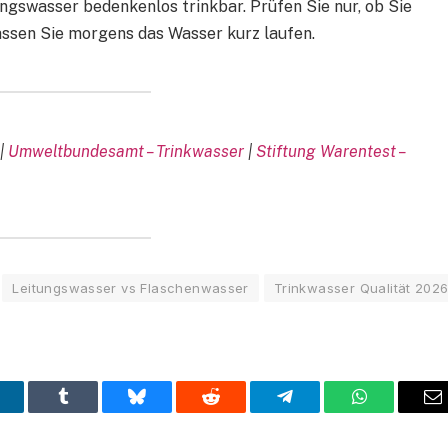
ngswasser bedenkenlos trinkbar. Prüfen Sie nur, ob Sie
lassen Sie morgens das Wasser kurz laufen.
|
Umweltbundesamt – Trinkwasser
|
Stiftung Warentest –
Leitungswasser vs Flaschenwasser
Trinkwasser Qualität 202
inkedIn
Tumblr
Bluesky
Reddit
Telegram
WhatsApp
E