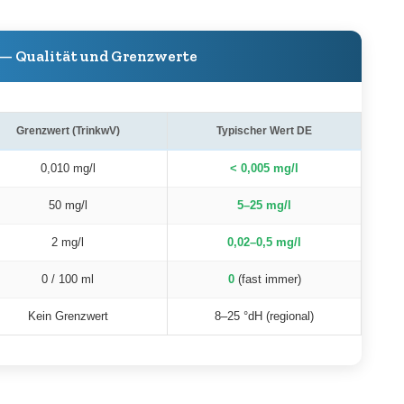
 — Qualität und Grenzwerte
Grenzwert (TrinkwV)
Typischer Wert DE
0,010 mg/l
< 0,005 mg/l
50 mg/l
5–25 mg/l
2 mg/l
0,02–0,5 mg/l
0 / 100 ml
0
(fast immer)
Kein Grenzwert
8–25 °dH (regional)