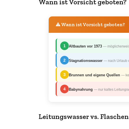
Wann ist Vorsicht geboten?
⚠️ Wann ist Vorsicht geboten?
1
Altbauten vor 1973
— möglicherweis
2
Stagnationswasser
— nach Urlaub 
3
Brunnen und eigene Quellen
— ke
4
Babynahrung
— nur kaltes Leitungs
Leitungswasser vs. Flasche