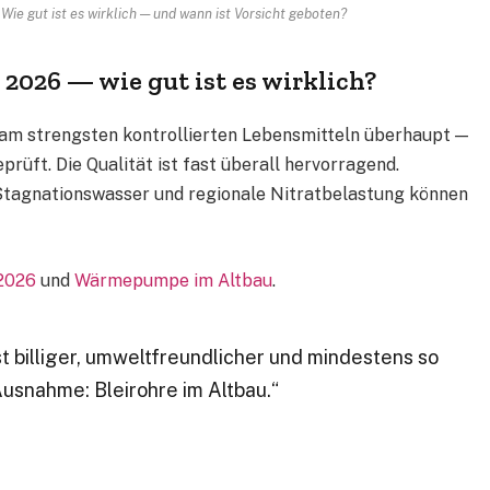
Wie gut ist es wirklich — und wann ist Vorsicht geboten?
2026 — wie gut ist es wirklich?
am strengsten kontrollierten Lebensmitteln überhaupt —
üft. Die Qualität ist fast überall hervorragend.
, Stagnationswasser und regionale Nitratbelastung können
2026
und
Wärmepumpe im Altbau
.
t billiger, umweltfreundlicher und mindestens so
usnahme: Bleirohre im Altbau.“