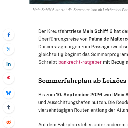
Mein Schiff 6 startet die Sommersaison ab Leixões bei P
Der Kreuzfahrtriese
Mein Schiff 6
hat de
Überführungsreise von
Palma de Mallorc
Donnerstagmorgen zum Passagierwechsel 
gleichzeitig beginnt das Sommerprogram
Schreibt
bankrecht-ratgeber
mit Bezug 
Sommerfahrplan ab Leixões
Bis zum
10. September 2026
wird
Mein S
und Ausschiffungshafen nutzen. Die Reed
vierzehntägigen Routen entlang der Atlant
Auf dem Fahrplan stehen unter anderem 