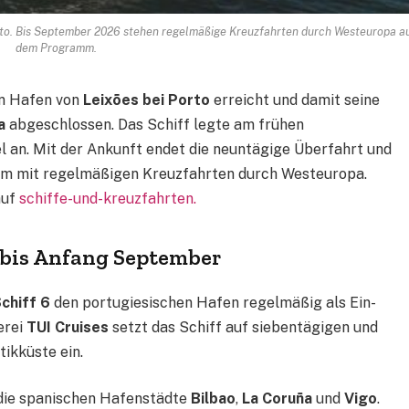
orto. Bis September 2026 stehen regelmäßige Kreuzfahrten durch Westeuropa a
dem Programm.
n Hafen von
Leixões bei Porto
erreicht und damit seine
a
abgeschlossen. Das Schiff legte am frühen
an. Mit der Ankunft endet die neuntägige Überfahrt und
m mit regelmäßigen Kreuzfahrten durch Westeuropa.
auf
schiffe-und-kreuzfahrten.
 bis Anfang September
chiff 6
den portugiesischen Hafen regelmäßig als Ein-
erei
TUI Cruises
setzt das Schiff auf siebentägigen und
ikküste ein.
die spanischen Hafenstädte
Bilbao
,
La Coruña
und
Vigo
.