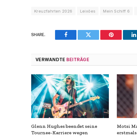
Kreuzfahrten 2026
Leixões
Mein Schiff 6
SHARE.
Facebook
Twitter
Pinterest
L
VERWANDTE
BEITRÄGE
Glenn Hughes beendet seine
Motsi Ma
Tournee-Karriere wegen
erstmals