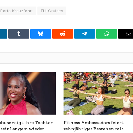
Porto Kreuzfahrt
TUI Cruises
inkedIn
Tumblr
Bluesky
Reddit
Telegram
WhatsApp
E
buse zeigt ihre Tochter
Fitness Ambassadors feiert
 seit Langem wieder
zehnjähriges Bestehen mit