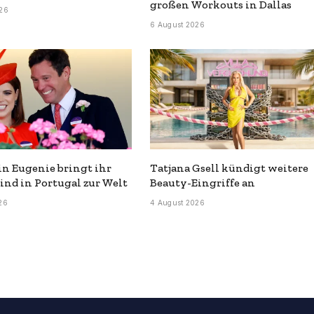
großen Workouts in Dallas
26
6 August 2026
in Eugenie bringt ihr
Tatjana Gsell kündigt weitere
Kind in Portugal zur Welt
Beauty-Eingriffe an
26
4 August 2026