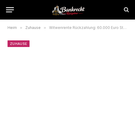
Heim
»
Zuhause
»
Witwenrente Rückzahlung: 60.000 Euro Strafe für Behördenfehler
ZUHAUSE