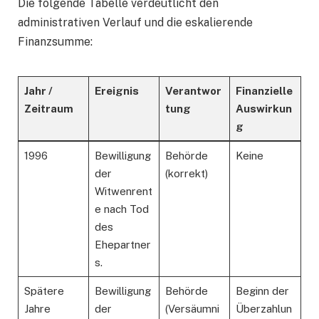
Die folgende Tabelle verdeutlicht den
administrativen Verlauf und die eskalierende
Finanzsumme:
Jahr /
Ereignis
Verantwor
Finanzielle
Zeitraum
tung
Auswirkun
g
1996
Bewilligung
Behörde
Keine
der
(korrekt)
Witwenrent
e nach Tod
des
Ehepartner
s.
Spätere
Bewilligung
Behörde
Beginn der
Jahre
der
(Versäumni
Überzahlun