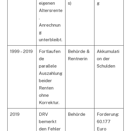
eigenen
s)
g
Altersrente
.
Anrechnun
g
unterbleibt.
1999 – 2019
Fortlaufen
Behörde &
Akkumulati
de
Rentnerin
on der
parallele
Schulden
Auszahlung
beider
Renten
ohne
Korrektur.
2019
DRV
Behörde
Forderung:
bemerkt
60.177
den Fehler
Euro