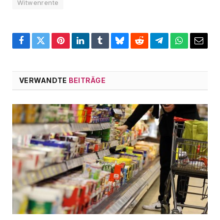
Witwenrente
Facebook
Twitter
Pinterest
LinkedIn
Tumblr
Bluesky
Reddit
Telegram
WhatsApp
Email
VERWANDTE
BEITRÄGE