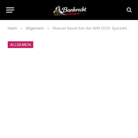
Heim
»
Allgemein
»
Manuel Neuer bei der WM 2026: Spezielles FIFA-Abzeichen für sein fünftes Turnier
ALLGEMEIN