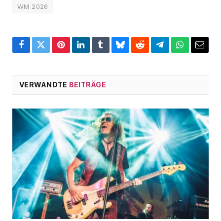
WM 2026
Facebook
Twitter
Pinterest
LinkedIn
Tumblr
Bluesky
Reddit
Telegram
WhatsApp
Email
VERWANDTE
BEITRÄGE