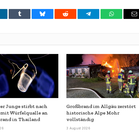
inkedIn
Tumblr
Bluesky
Reddit
Telegram
WhatsApp
E
ger Junge stirbt nach
Großbrand im Allgäu zerstört
mit Würfelqualle an
historische Alpe Mohr
rand in Thailand
vollständig
26
3 August 2026