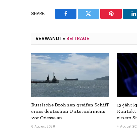
SHARE.
Facebook
Twitter
Pinterest
L
VERWANDTE
BEITRÄGE
Russische Drohnen greifen Schiff
13-jähri
eines deutschen Unternehmens
Kontakt 
vor Odessa an
einem St
6 August 2026
4 August 20