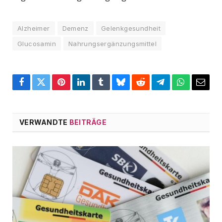
Alzheimer
Demenz
Gelenkgesundheit
Glucosamin
Nahrungsergänzungsmittel
Facebook
Twitter
Pinterest
LinkedIn
Tumblr
Bluesky
Reddit
Telegram
WhatsApp
Email
VERWANDTE
BEITRÄGE