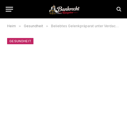
Heim
»
Gesundheit
»
Beliebtes Gelenkpräparat unter Verdacht: Studie entdeckt Zusammenhang mit Demenz
GESUNDHEIT