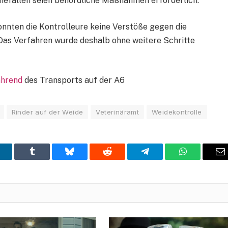
mefällen seien behördliche Maßnahmen erforderlich.
onnten die Kontrolleure keine Verstöße gegen die
. Das Verfahren wurde deshalb ohne weitere Schritte
ährend
des Transports auf der A6
Rinder auf der Weide
Veterinäramt
Weidekontrolle
inkedIn
Tumblr
Bluesky
Reddit
Telegram
WhatsApp
E