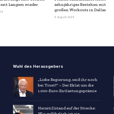
 seit Langem wieder
zehnjähriges Bestehen mit
großen Workouts in Dallas
26
6 August 2026
Wahl des Herausgebers
„Liebe Regierung, seid ihr noch
bei Trost?“ – Der Eklat um die
1.000-Euro-Entlastungsprämie
Herzstillstand auf der Strecke:
Wie gefährlich ist ein