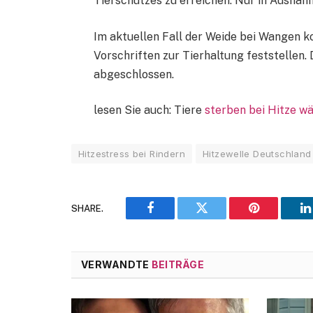
Tierschutzes zu erreichen. Nur in Ausnah
Im aktuellen Fall der Weide bei Wangen k
Vorschriften zur Tierhaltung feststellen
abgeschlossen.
lesen Sie auch: Tiere
sterben bei Hitze w
Hitzestress bei Rindern
Hitzewelle Deutschland
SHARE.
Facebook
Twitter
Pinterest
L
VERWANDTE
BEITRÄGE