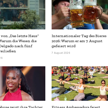
 von „Das letzte Haus“
Internationaler Tag des Bieres
 Warum die Wesen die
2026: Warum er am 7. August
Delgado nach fünf
gefeiert wird
reiließen
7 August 2026
26
buse zeigt ihre Tochter
Fitness Ambassadors feiert