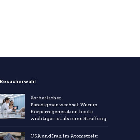
Besucherwahl
Ästhetischer
Paradigmenwechsel: Warum
Körperregeneration heute
wichtiger ist als reine Straffung
USA und Iran im Atomstreit: