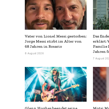
Vater von Lionel Messi gestorben:
Das Ende
Jorge Messi stirbt im Alter von
erklärt:
68 Jahren in Rosario
Familie 
Jahren f
8 August 2026
7 August 20
Glenn Hughes beendet seine
Motsi Ma